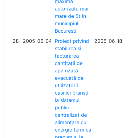
maxima
autorizata mai
mare de 5t in
municipiul
Bucuresti
28
2005-06-04
Proiect privind
2005-06-18
stabilirea si
facturarea
cantității de
apă uzată
evacuată de
utilizatorii
casnici branșți
la sistemul
public
centralizat de
alimentare cu
energie termica
precum si la