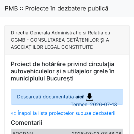
PMB :: Proiecte în dezbatere publică
Directia Generala Administratie si Relatia cu
CGMB - CONSULTAREA CETĂȚENILOR ȘI A
ASOCIAȚIILOR LEGAL CONSTITUITE
Proiect de hotărâre privind circulația
autovehiculelor și a utilajelor grele în
municipiului București
Descarcati documentatia
aici!
Termen: 2026-07-13
«« Înapoi la lista proiectelor supuse dezbaterii
Comentarii
BOGDAN
2026-07-03 08:48:08