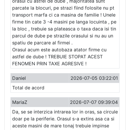
orasul cu astfel de dube , majoritatea sunt
parcate la blocuri, pe strazi fiind folosite nu pt
transport marfa ci ca masina de familie ! Unele
firme tin cate 3 -4 masini pe langa locuinta , pe
la bloc , trebuie sa plateasca o taxa daca isi tin
parcul de dube pe strazile orasului si nu au un
spatiu de parcare al firmei .
Orasul acum este autobaza atator firme cu
astfel de dube ! TREBUIE STOPAT ACEST
FENOMEN PRIN TAXE AGRESIVE !
Daniel
2026-07-05 03:22:01
Total de acord
MariaZ
2026-07-07 09:39:04
Da, se se interzica intrarea lor in oras, sa circule
doar pe la periferie. Orasul s-a extins asa ca si
aceste masini de mare tonaj trebuie impinse