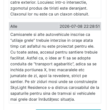
catre exterior. Locuiesc intr-o intersectie,
zgomotul produs de tiristi este deranjant.
Claxonul lor nu este ca un claxon obisnuit.
Alle
2026-07-08 22:28:51
Camioanele si alte autovehicule inscrise ca
“utilaje grele” trebuie interzise in oraşe atata
timp cat asfaltul nu este proiectat pentru ele.
Cu toate astea, accesul pentru santiere trebuie
facilitat. Astfel ca, o idee ar fi sa se adopte
conduita de “transport agabaritic”, adica sa se
inchida portiunea X, trec macaralele etc
jumatate de zi, apoi la revedere, strict pe
santier. Pe str ziduri mosi unde se construiește
SkyLight Residence s-a distrus carosabilul de la
sapaturile pentru sina de tramvai si vehiculele
mai grele doar înrăutățesc situația.