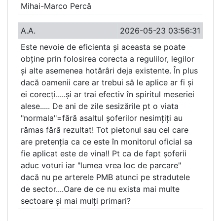
Mihai-Marco Percă
A.A.
2026-05-23 03:56:31
Este nevoie de eficienta și aceasta se poate
obține prin folosirea corecta a regulilor, legilor
și alte asemenea hotărâri deja existente. În plus
dacă oamenii care ar trebui să le aplice ar fi și
ei corecți.....și ar trai efectiv în spiritul meseriei
alese..... De ani de zile sesizările pt o viata
"normala"=fără asaltul șoferilor nesimțiți au
rămas fără rezultat! Tot pietonul sau cel care
are pretenția ca ce este în monitorul oficial sa
fie aplicat este de vina!! Pt ca de fapt șoferii
aduc voturi iar "lumea vrea loc de parcare"
dacă nu pe arterele PMB atunci pe stradutele
de sector....Oare de ce nu exista mai multe
sectoare și mai mulți primari?