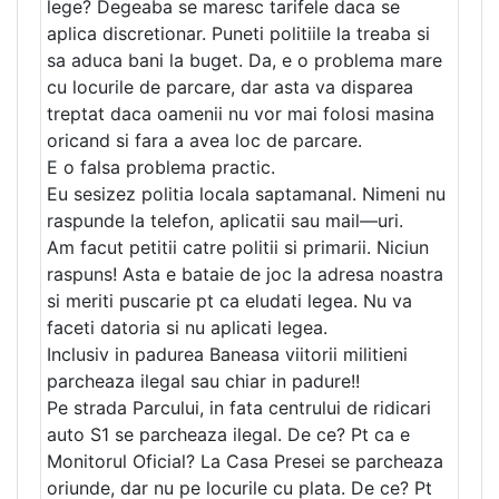
lege? Degeaba se maresc tarifele daca se
aplica discretionar. Puneti politiile la treaba si
sa aduca bani la buget. Da, e o problema mare
cu locurile de parcare, dar asta va disparea
treptat daca oamenii nu vor mai folosi masina
oricand si fara a avea loc de parcare.
E o falsa problema practic.
Eu sesizez politia locala saptamanal. Nimeni nu
raspunde la telefon, aplicatii sau mail—uri.
Am facut petitii catre politii si primarii. Niciun
raspuns! Asta e bataie de joc la adresa noastra
si meriti puscarie pt ca eludati legea. Nu va
faceti datoria si nu aplicati legea.
Inclusiv in padurea Baneasa viitorii militieni
parcheaza ilegal sau chiar in padure!!
Pe strada Parcului, in fata centrului de ridicari
auto S1 se parcheaza ilegal. De ce? Pt ca e
Monitorul Oficial? La Casa Presei se parcheaza
oriunde, dar nu pe locurile cu plata. De ce? Pt