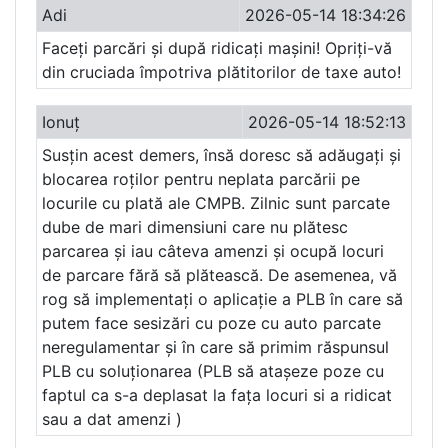
Adi
2026-05-14 18:34:26
Faceți parcări și după ridicați mașini! Opriți-vă
din cruciada împotriva plătitorilor de taxe auto!
Ionuț
2026-05-14 18:52:13
Susțin acest demers, însă doresc să adăugați și
blocarea roților pentru neplata parcării pe
locurile cu plată ale CMPB. Zilnic sunt parcate
dube de mari dimensiuni care nu plătesc
parcarea și iau câteva amenzi și ocupă locuri
de parcare fără să plătească. De asemenea, vă
rog să implementați o aplicație a PLB în care să
putem face sesizări cu poze cu auto parcate
neregulamentar și în care să primim răspunsul
PLB cu soluționarea (PLB să atașeze poze cu
faptul ca s-a deplasat la fața locuri si a ridicat
sau a dat amenzi )