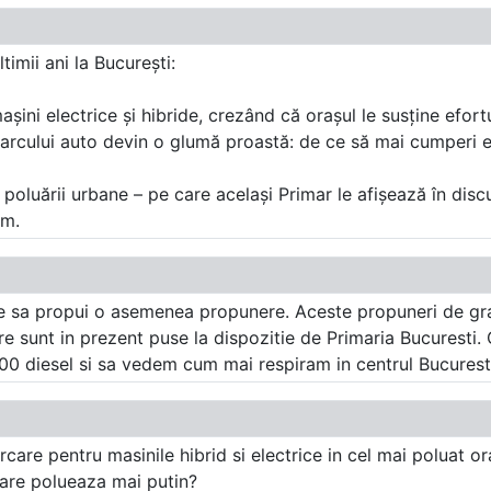
timii ani la București:
așini electrice și hibride, crezând că orașul le susține efort
arcului auto devin o glumă proastă: de ce să mai cumperi el
poluării urbane – pe care același Primar le afișează în discu
um.
e sa propui o asemenea propunere. Aceste propuneri de gratu
are sunt in prezent puse la dispozitie de Primaria Bucuresti.
3000 diesel si sa vedem cum mai respiram in centrul Bucuresti
care pentru masinile hibrid si electrice in cel mai poluat 
care polueaza mai putin?