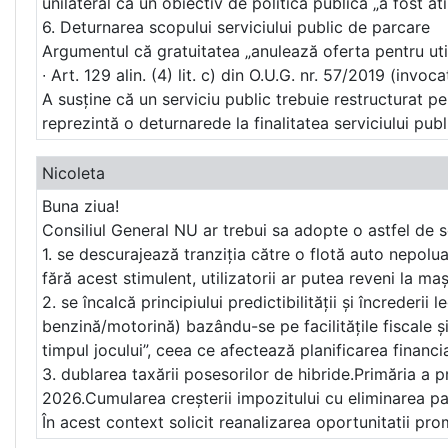
unilateral că un obiectiv de politică publică „a fost 
6. Deturnarea scopului serviciului public de parcare
Argumentul că gratuitatea „anulează oferta pentru utiliz
∙ Art. 129 alin. (4) lit. c) din O.U.G. nr. 57/2019 (invoc
A susține că un serviciu public trebuie restructurat pen
reprezintă o deturnarede la finalitatea serviciului publ
Nicoleta
Buna ziua!
Consiliul General NU ar trebui sa adopte o astfel de s
1. se descurajează tranziția către o flotă auto nepolua
fără acest stimulent, utilizatorii ar putea reveni la m
2. se încalcă principiului predictibilității și încreder
benzină/motorină) bazându-se pe facilitățile fiscale ș
timpul jocului”, ceea ce afectează planificarea financia
3. dublarea taxării posesorilor de hibride.Primăria a
2026.Cumularea creșterii impozitului cu eliminarea par
În acest context solicit reanalizarea oportunitatii pr