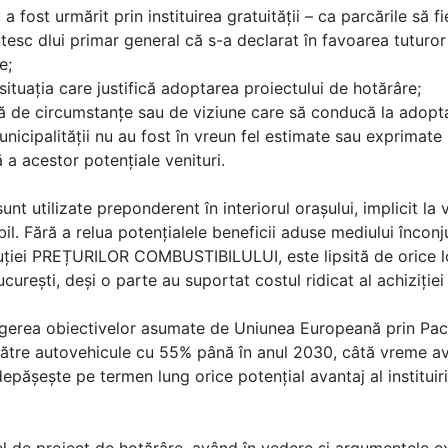
 a fost urmărit prin instituirea gratuității – ca parcările să 
sc dlui primar general că s-a declarat în favoarea tuturor 
e;
e situația care justifică adoptarea proiectului de hotărâre;
cală de circumstanțe sau de viziune care să conducă la adopt
nicipalității nu au fost în vreun fel estimate sau exprimat
a acestor potențiale venituri.
unt utilizate preponderent în interiorul orașului, implicit la
l. Fără a relua potențialele beneficii aduse mediului înconj
luției PREȚURILOR COMBUSTIBILULUI, este lipsită de orice log
urești, deși o parte au suportat costul ridicat al achiziției
atingerea obiectivelor asumate de Uniunea Europeană prin 
către autovehicule cu 55% până în anul 2030, câtă vreme avan
epășește pe termen lung orice potențial avantaj al instituirii