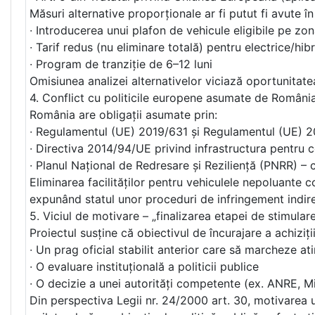
Măsuri alternative proporționale ar fi putut fi avute î
∙ Introducerea unui plafon de vehicule eligibile pe zo
∙ Tarif redus (nu eliminare totală) pentru electrice/hibr
∙ Program de tranziție de 6–12 luni
Omisiunea analizei alternativelor viciază oportunitate
4. Conflict cu politicile europene asumate de Români
România are obligații asumate prin:
∙ Regulamentul (UE) 2019/631 și Regulamentul (UE) 20
∙ Directiva 2014/94/UE privind infrastructura pentru c
∙ Planul Național de Redresare și Reziliență (PNRR) 
Eliminarea facilităților pentru vehiculele nepoluante
expunând statul unor proceduri de infringement indirec
5. Viciul de motivare – „finalizarea etapei de stimular
Proiectul susține că obiectivul de încurajare a achiziții
∙ Un prag oficial stabilit anterior care să marcheze at
∙ O evaluare instituțională a politicii publice
∙ O decizie a unei autorități competente (ex. ANRE, Mi
Din perspectiva Legii nr. 24/2000 art. 30, motivarea u