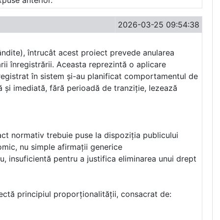
xpuse anterior.
2026-03-25 09:54:38
bândite), întrucât acest proiect prevede anularea
i înregistrării. Aceasta reprezintă o aplicare
 înregistrat în sistem și-au planificat comportamentul de
ă și imediată, fără perioadă de tranziție, lezează
ct normativ trebuie puse la dispoziția publicului
mic, nu simple afirmații generice
 insuficientă pentru a justifica eliminarea unui drept
ctă principiul proporționalității, consacrat de: