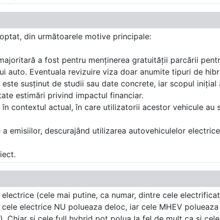
optat, din următoarele motive principale:
ajoritară a fost pentru menținerea gratuității parcării pent
lui auto. Eventuala revizuire viza doar anumite tipuri de hibri
te susținut de studii sau date concrete, iar scopul inițial al
te estimări privind impactul financiar.
în contextul actual, în care utilizatorii acestor vehicule au 
emisiilor, descurajând utilizarea autovehiculelor electrice 
iect.
electrice (cele mai putine, ca numar, dintre cele electrifica
u - cele electrice NU polueaza deloc, iar cele MHEV poluea
. Chiar si cele full hybrid pot polua la fel de mult ca si cel