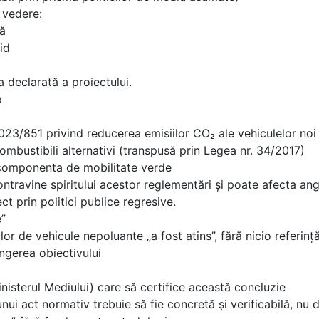
n vedere:
nă
id
a declarată a proiectului.
a
23/851 privind reducerea emisiilor CO₂ ale vehiculelor noi
ombustibili alternativi (transpusă prin Legea nr. 34/2017)
– componenta de mobilitate verde
 contravine spiritului acestor reglementări și poate afecta
t prin politici publice regresive.
e”
lor de vehicule nepoluante „a fost atins”, fără nicio referință
ingerea obiectivului
nisterul Mediului) care să certifice această concluzie
nui act normativ trebuie să fie concretă și verificabilă, nu 