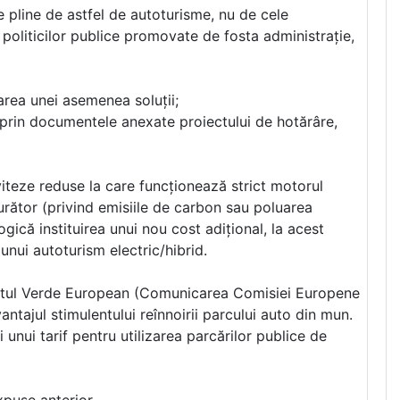
fie pline de astfel de autoturisme, nu de cele
politicilor publice promovate de fosta administrație,
area unei asemenea soluții;
e prin documentele anexate proiectului de hotărâre,
 viteze reduse la care funcționează strict motorul
urător (privind emisiile de carbon sau poluarea
ică instituirea unui nou cost adițional, la acest
 unui autoturism electric/hibrid.
Pactul Verde European (Comunicarea Comisiei Europene
tajul stimulentului reînnoirii parcului auto din mun.
 unui tarif pentru utilizarea parcărilor publice de