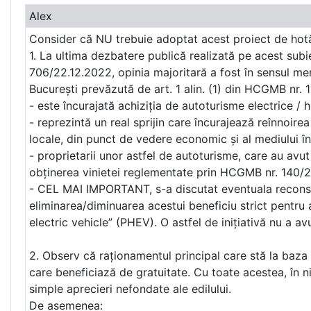
Alex
Consider că NU trebuie adoptat acest proiect de hotă
1. La ultima dezbatere publică realizată pe acest sub
706/22.12.2022, opinia majoritară a fost în sensul menți
București prevăzută de art. 1 alin. (1) din HCGMB nr. 
- este încurajată achiziția de autoturisme electrice / h
- reprezintă un real sprijin care încurajează reînnoir
locale, din punct de vedere economic și al mediului în
- proprietarii unor astfel de autoturisme, care au avut
obținerea vinietei reglementate prin HCGMB nr. 140/2
- CEL MAI IMPORTANT, s-a discutat eventuala reconsider
eliminarea/diminuarea acestui beneficiu strict pentru a
electric vehicle” (PHEV). O astfel de inițiativă nu a a
2. Observ că raționamentul principal care stă la baz
care beneficiază de gratuitate. Cu toate acestea, în
simple aprecieri nefondate ale edilului.
De asemenea: