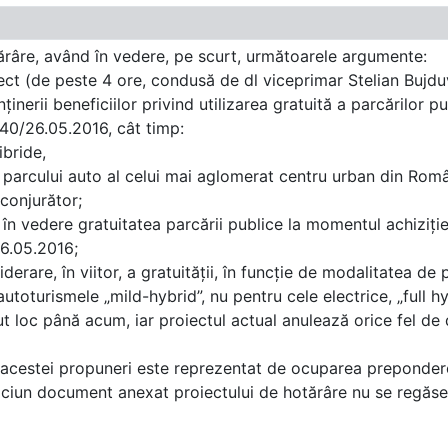
râre, având în vedere, pe scurt, următoarele argumente:
iect (de peste 4 ore, condusă de dl viceprimar Stelian Buj
nerii beneficiilor privind utilizarea gratuită a parcărilor pu
140/26.05.2016, cât timp:
ibride,
ea parcului auto al celui mai aglomerat centru urban din Româ
conjurător;
 în vedere gratuitatea parcării publice la momentul achiziție
6.05.2016;
are, în viitor, a gratuității, în funcție de modalitatea de p
utoturismele „mild-hybrid”, nu pentru cele electrice, „full h
vut loc până acum, iar proiectul actual anulează orice fel d
a acestei propuneri este reprezentat de ocuparea prepondere
 niciun document anexat proiectului de hotărâre nu se regăs