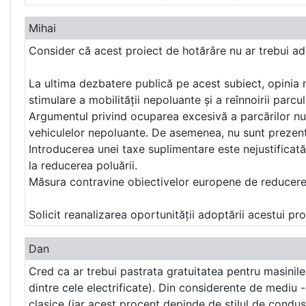
Mihai
Consider că acest proiect de hotărâre nu ar trebui ad
La ultima dezbatere publică pe acest subiect, opinia m
stimulare a mobilității nepoluante și a reînnoirii parcu
Argumentul privind ocuparea excesivă a parcărilor nu es
vehiculelor nepoluante. De asemenea, nu sunt prezenta
Introducerea unei taxe suplimentare este nejustificată 
la reducerea poluării.
Măsura contravine obiectivelor europene de reducere a 
Solicit reanalizarea oportunității adoptării acestui pro
Dan
Cred ca ar trebui pastrata gratuitatea pentru masinile 
dintre cele electrificate). Din considerente de medi
clasice (iar acest procent depinde de stilul de condus)