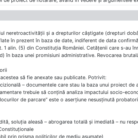
fel de proiect de hotărâre, având în vedere și argumentele e
iul neretroactivității și a drepturilor câștigate (drepturi do
ate în prezent în baza de date, indiferent de data confirmări
art. 1 alin. (5) din Constituția României. Cetățenii care s-au
brid) în baza unei promisiuni administrative. Revocarea brutal
orii
acestea să fie anexate sau publicate. Potrivit:
cizională – documentele care stau la baza unui proiect de a
damentare trebuie să conțină analiza impactului socio-econo
ocurilor de parcare” este o aserțiune nesusținută probatoriu,
ită, soluția aleasă – abrogarea totală și imediată – nu respe
 Constituționale
abil prin prisma politicilor de mediu asumate)