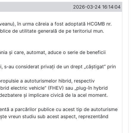
2026-03-24 16:14:04
duveanu), în urma căreia a fost adoptată HCGMB nr.
blice de utilitate generală de pe teritoriul mun.
nia și care, automat, aduce o serie de beneficii
i, s-au considerat privați de un drept „câștigat” prin
ropulsie a autoturismelor hibrid, respectiv
ybrid electric vehicle” (FHEV) sau „plug-în hybrid
e dezbatere și implicare civică de la acel moment.
ntă a parcărilor publice cu acest tip de autoturisme
ește vreun studiu sub acest aspect, reprezentând