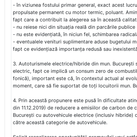
- în viziunea fostului primar general, exact acest lucru
propulsate permanent cu motor termic, poluant. Aminte
fapt care a contribuit la alegerea sa în această calitat
- nu reiese nici din situația reală din parcările public
- nu este evidențiată, în niciun fel, schimbarea radi
- eventualele venituri suplimentare aduse bugetului mu
fapt ce evidențiază importanța redusă sau inexistentă 
3. Autoturismele electrice/hibride din mun. București s
electric, fapt ce implică un consum zero de combustibi
fonică), important este că, în contextul actual al evo
moment, care să fie suportat de toți locuitorii mun. Buc
4. Prin această propunere este pusă în dificultate 
din 11.12.2019) de reducere a emisiilor de carbon de 
București cu autovehicule electrice (inclusiv hibride) d
către această categorie de autovehicule.