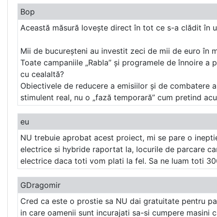
Bop
Această măsură lovește direct în tot ce s-a clădit în ul
Mii de bucureșteni au investit zeci de mii de euro în m
Toate campaniile „Rabla” și programele de înnoire a p
cu cealaltă?
Obiectivele de reducere a emisiilor și de combatere a 
stimulent real, nu o „fază temporară” cum pretind ac
eu
NU trebuie aprobat acest proiect, mi se pare o inepti
electrice si hybride raportat la, locurile de parcare c
electrice daca toti vom plati la fel. Sa ne luam toti 
GDragomir
Cred ca este o prostie sa NU dai gratuitate pentru par
in care oamenii sunt incurajati sa-si cumpere masini 