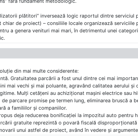
atins” fără fundament metodologic.
atorii plătitori” inversează logic raportul dintre serviciul pu
at chiar de proiect) – consiliile locale organizează serviciile p
tru a genera venituri mai mari, în detrimentul unei categorii 
ic.
oluție din mai multe considerente:
ntă. Gratuitatea parcării a fost unul dintre cei mai importanț
așini mai vechi și mai poluante, agravând calitatea aerului ș
ii legitime. Mulți cetățeni au achiziționat mașini electrice sa
i de parcare promise pe termen lung, eliminarea bruscă a be
ră a familiilor și companiilor.
 propus deja reducerea bonificației la impozitul auto pentru
cării gratuite reprezintă o povară fiscală disproporționată
omovarii unui astfel de proiect, având în vedere și argumente