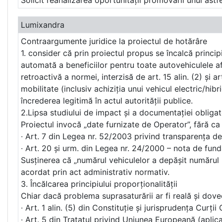
Solicit reanalizarea oportunității promovării unui ast
Lumixandra
Contraargumente juridice la proiectul de hotărâre
1. consider că prin proiectul propus se încalcă princip
automată a beneficiilor pentru toate autovehiculele afl
retroactivă a normei, interzisă de art. 15 alin. (2) și 
mobilitate (inclusiv achiziția unui vehicul electric/hi
încrederea legitimă în actul autorității publice.
2.Lipsa studiului de impact și a documentației obligat
Proiectul invocă „date furnizate de Operator”, fără ca 
∙ Art. 7 din Legea nr. 52/2003 privind transparența de
∙ Art. 20 și urm. din Legea nr. 24/2000 – nota de fun
Susținerea că „numărul vehiculelor a depășit numărul l
acordat prin act administrativ normativ.
3. Încălcarea principiului proporționalității
Chiar dacă problema suprasaturării ar fi reală și doved
∙ Art. 1 alin. (5) din Constituție și jurisprudența Curții
∙ Art. 5 din Tratatul privind Uniunea Europeană (aplic