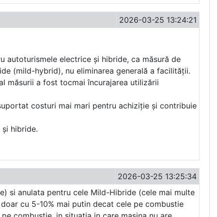
2026-03-25 13:24:21
ru autoturismele electrice și hibride, ca măsură de
de (mild-hybrid), nu eliminarea generală a facilității.
 măsurii a fost tocmai încurajarea utilizării
suportat costuri mai mari pentru achiziție și contribuie
și hibride.
2026-03-25 13:25:34
te) si anulata pentru cele Mild-Hibride (cele mai multe
za doar cu 5-10% mai putin decat cele pe combustie
e pe combustie, in situatia in care masina nu are