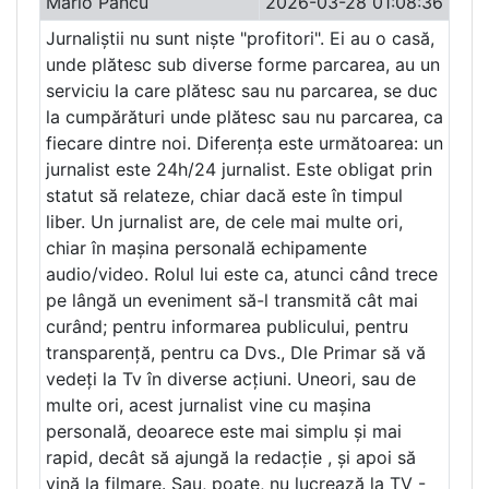
Mario Pancu
2026-03-28 01:08:36
Jurnaliștii nu sunt niște "profitori". Ei au o casă,
unde plătesc sub diverse forme parcarea, au un
serviciu la care plătesc sau nu parcarea, se duc
la cumpărături unde plătesc sau nu parcarea, ca
fiecare dintre noi. Diferența este următoarea: un
jurnalist este 24h/24 jurnalist. Este obligat prin
statut să relateze, chiar dacă este în timpul
liber. Un jurnalist are, de cele mai multe ori,
chiar în mașina personală echipamente
audio/video. Rolul lui este ca, atunci când trece
pe lângă un eveniment să-l transmită cât mai
curând; pentru informarea publicului, pentru
transparență, pentru ca Dvs., Dle Primar să vă
vedeți la Tv în diverse acțiuni. Uneori, sau de
multe ori, acest jurnalist vine cu mașina
personală, deoarece este mai simplu și mai
rapid, decât să ajungă la redacție , și apoi să
vină la filmare. Sau, poate, nu lucrează la TV -