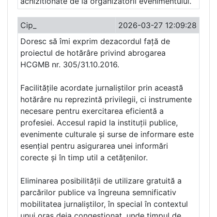
achizitionate de la organizatorii evenimentului.
Cip_
2026-03-27 12:09:28
Doresc să îmi exprim dezacordul față de
proiectul de hotărâre privind abrogarea
HCGMB nr. 305/31.10.2016.
Facilitățile acordate jurnaliștilor prin această
hotărâre nu reprezintă privilegii, ci instrumente
necesare pentru exercitarea eficientă a
profesiei. Accesul rapid la instituții publice,
evenimente culturale și surse de informare este
esențial pentru asigurarea unei informări
corecte și în timp util a cetățenilor.
Eliminarea posibilității de utilizare gratuită a
parcărilor publice va îngreuna semnificativ
mobilitatea jurnaliștilor, în special în contextul
unui oraș deja congestionat, unde timpul de