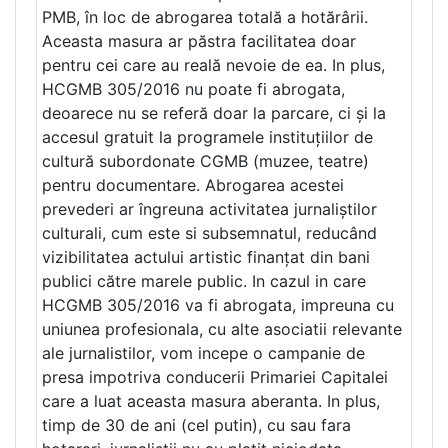
PMB, în loc de abrogarea totală a hotărârii.
Aceasta masura ar păstra facilitatea doar
pentru cei care au reală nevoie de ea. In plus,
HCGMB 305/2016 nu poate fi abrogata,
deoarece nu se referă doar la parcare, ci și la
accesul gratuit la programele instituțiilor de
cultură subordonate CGMB (muzee, teatre)
pentru documentare. Abrogarea acestei
prevederi ar îngreuna activitatea jurnaliștilor
culturali, cum este si subsemnatul, reducând
vizibilitatea actului artistic finanțat din bani
publici către marele public. In cazul in care
HCGMB 305/2016 va fi abrogata, impreuna cu
uniunea profesionala, cu alte asociatii relevante
ale jurnalistilor, vom incepe o campanie de
presa impotriva conducerii Primariei Capitalei
care a luat aceasta masura aberanta. In plus,
timp de 30 de ani (cel putin), cu sau fara