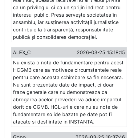
Mai mult, această facilitate nu ar trebui privită
ca un privilegiu, ci ca un sprijin indirect pentru
interesul public. Presa servește societatea în
ansamblu, iar susținerea activității jurnalistice
contribuie la transparență, responsabilitate
publică și consolidarea democrației.
ALEX_C
2026-03-25 15:18:15
Nu exista o nota de fundamentare pentru acest
HCGMB care sa motiveze circumstantele reale
pentru care aceasta schimbare sa fie necesara.
Nu sunt prezentate date de impact, ci doar
fraze generale care nu demonstreaza ca
abrogarea acelor prevederi va aduce impactul
dorit de CGMB. HCL-urile care nu au note de
fundamentare solide bazate pe date pot fi
atacate si desfiintate in INSTANTA.
Gopo
2026-03-25 18:37:46