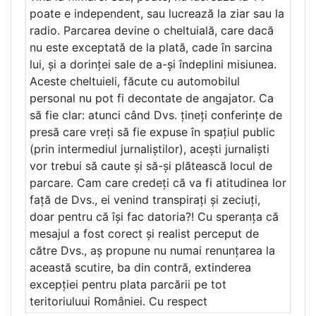
poate e independent, sau lucrează la ziar sau la
radio. Parcarea devine o cheltuială, care dacă
nu este exceptată de la plată, cade în sarcina
lui, și a dorinței sale de a-și îndeplini misiunea.
Aceste cheltuieli, făcute cu automobilul
personal nu pot fi decontate de angajator. Ca
să fie clar: atunci când Dvs. țineți conferințe de
presă care vreți să fie expuse în spațiul public
(prin intermediul jurnaliștilor), acești jurnaliști
vor trebui să caute și să-și plătească locul de
parcare. Cam care credeți că va fi atitudinea lor
față de Dvs., ei venind transpirați și zeciuți,
doar pentru că își fac datoria?! Cu speranța că
mesajul a fost corect și realist perceput de
către Dvs., aș propune nu numai renunțarea la
această scutire, ba din contră, extinderea
excepției pentru plata parcării pe tot
teritoriuluui României. Cu respect