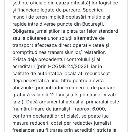
ședințe oficiale din cauza dificultăților logistice
și financiare legate de parcare. Specificul
muncii de teren implică deplasări multiple și
rapide între diverse puncte din București.
Obligarea jurnaliștilor la plata tarifelor standard
sau la căutarea unor soluții alternative de
transport afectează direct operativitatea și
promptitudinea transmisiunilor/ relatarilor.
Exista deja precedentul controlului și al
acreditării (prin HCGMB 24/2023), iar in
calitate de autoritatea locală ati recunoscut
deja necesitatea unui filtru pentru a evita
abuzurile (prin introducerea cererii de parcare
gratuită valabilă 12 luni și a legitimațiilor vizate
la zi). Dacă argumentul actual al primarului este
"numărul mare de jurnaliști" (aprox. 6.000,
conform declarațiilor oficiale), se poate lua
masura reducerii cotei per redacție/ jurnalist
freelancer sau filtrarea prin acreditări stricte la