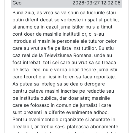
Geo
2026-03-27 12:02:06
Buna ziua, as vrea sa va spun ca lucrurile stau
putin diferit decat se vorbeste in spatiul public,
si anume ca in cazul jurnalistilor nu s-a timut
cont doar de masinile institutiilor, ci s-au
introdus si masinile personale ale tuturor celor
care au vrut sa fie pe lista institutiilor. Eu stiu
caz real de la Televiziunea Romana, unde au
fost intrebati toti cei care au vrut sa se treaca
pe lista. Deci nu e vorba doar despre jurnalistii
care teoretic ar iesi in teren sa faca reportaje.
As putea sa inteleg sa se dea o derogare
pentru cateva masini inscrise pe redactie sau
pe institutia publica, dar doar atat; masinile
care se folosesc in comun de jurnalistii care
sunt prezenti la diferite evenimente adhoc.
Pentru evenimentele organizate si anuntate in
prealabil, ar trebui sa-si plateasca abonamente