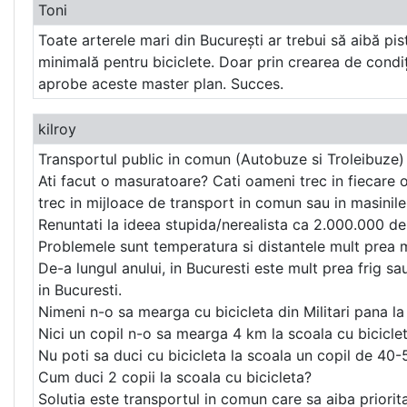
Toni
Toate arterele mari din București ar trebui să aibă pi
minimală pentru biciclete. Doar prin crearea de condiți
aprobe aceste master plan. Succes.
kilroy
Transportul public in comun (Autobuze si Troleibuze) t
Ati facut o masuratoare? Cati oameni trec in fiecare o
trec in mijloace de transport in comun sau in masinil
Renuntati la ideea stupida/nerealista ca 2.000.000 de
Problemele sunt temperatura si distantele mult prea m
De-a lungul anului, in Bucuresti este mult prea frig sa
in Bucuresti.
Nimeni n-o sa mearga cu bicicleta din Militari pana la 
Nici un copil n-o sa mearga 4 km la scoala cu bicicle
Nu poti sa duci cu bicicleta la scoala un copil de 40-
Cum duci 2 copii la scoala cu bicicleta?
Solutia este transportul in comun care sa aiba prioritat