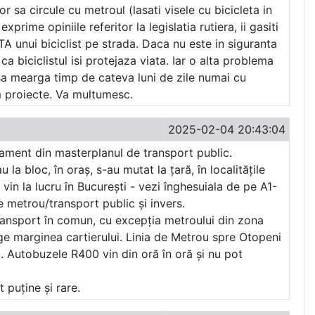
or sa circule cu metroul (lasati visele cu bicicleta in
prime opiniile referitor la legislatia rutiera, ii gasiti
TA unui biciclist pe strada. Daca nu este in siguranta
ca biciclistul isi protejaza viata. Iar o alta problema
sa mearga timp de cateva luni de zile numai cu
am proiecte. Va multumesc.
2025-02-04 20:43:04
nament din masterplanul de transport public.
la bloc, în oraș, s-au mutat la țară, în localitățile
 vin la lucru în București - vezi înghesuiala de pe A1-
 metrou/transport public și invers.
 transport în comun, cu excepția metroului din zona
ge marginea cartierului. Linia de Metrou spre Otopeni
ă. Autobuzele R400 vin din oră în oră și nu pot
 puține și rare.