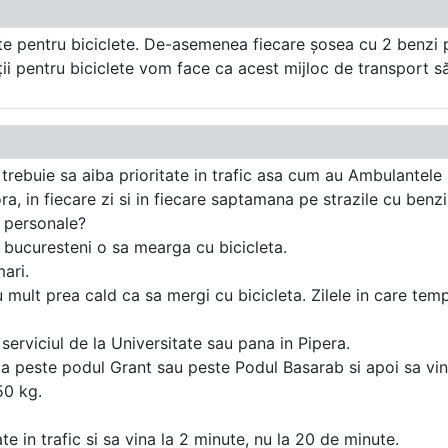
ste pentru biciclete. De-asemenea fiecare șosea cu 2 benzi 
i pentru biciclete vom face ca acest mijloc de transport să f
rebuie sa aiba prioritate in trafic asa cum au Ambulantele si
ra, in fiecare zi si in fiecare saptamana pe strazile cu be
e personale?
 bucuresteni o sa mearga cu bicicleta.
ari.
u mult prea cald ca sa mergi cu bicicleta. Zilele in care te
serviciul de la Universitate sau pana in Pipera.
ta peste podul Grant sau peste Podul Basarab si apoi sa vin
50 kg.
e in trafic si sa vina la 2 minute, nu la 20 de minute.