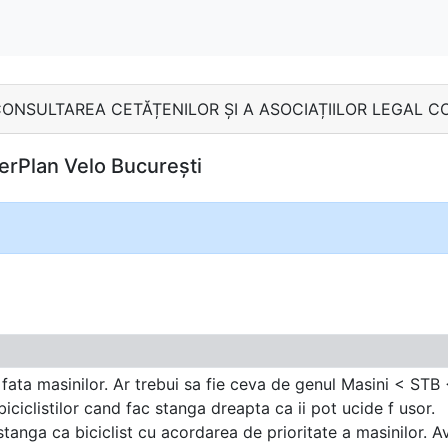
MB - CONSULTAREA CETĂȚENILOR ȘI A ASOCIAȚIILOR LEGAL 
erPlan Velo București
n fata masinilor. Ar trebui sa fie ceva de genul Masini < STB 
iciclistilor cand fac stanga dreapta ca ii pot ucide f usor.
stanga ca biciclist cu acordarea de prioritate a masinilor. 