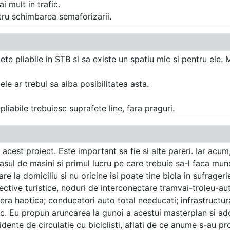
 mult in trafic.
tru schimbarea semaforizarii.
clete pliabile in STB si sa existe un spatiu mic si pentru ele
ele ar trebui sa aiba posibilitatea asta.
liabile trebuiesc suprafete line, fara praguri.
 acest proiect. Este important sa fie si alte pareri. Iar acum
asul de masini si primul lucru pe care trebuie sa-l faca munc
are la domiciliu si nu oricine isi poate tine bicla in sufrager
iective turistice, noduri de interconectare tramvai-troleu-a
tiera haotica; conducatori auto total needucati; infrastructu
ic. Eu propun aruncarea la gunoi a acestui masterplan si ad
idente de circulatie cu biciclisti, aflati de ce anume s-au p