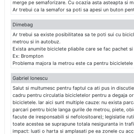
merge pe semaforizare. Cu ocazia asta asteapta si mai
Ar trebui ca la semafor sa poti sa apesi un buton pen
Dimebag
Ar trebui sa existe posibilitatea sa te poti sui cu bici
metrou si in autobuz.
Exista anumite biciclete pliabile care se fac pachet si 
Ex: Brompton
Problema majora la metrou este ca pentru bicicletele p
Gabriel Ionescu
Salut si multumesc pentru faptul ca ati pus in discutie
cadru pentru circulatia bicicletelor pentru a degaja or
bicicletele. Iar aici sunt multiple cauze: nu exista parc
parcari pentru bicle langa gurile de metrou, piete, ob
facute de iresponsabili si nefolositoare); legislatie ru
toate acestea se suprapune totala nesiguranta in traf
impact: luati o harta si amplasati pe ea zonele cu acc