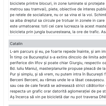
biciclete printre blocuri, in zone luminate si protejate
metrou sau tramvai), piete, obiective de interes public e
pe retele de socializare, nu or sa vina ei la voi. Schi
sa aiba dreptul sa circule pe trotuar in zonele in care 
este urmatoarea: toti cei care lucreaza la acest mast
bicicleta prin jungla bucuresteana, la ore de trafic. A
Catalin
L-am parcurs și eu, pe foarte repede înainte, și am i
În timp ce Bucureștiul s-a extins dincolo de limita admi
periferice din Ilfov și poate chiar Giurgiu, respectiv o
Bd. Iuliu Maniu), masterplanurile propuse pleacă de l
Pur și simplu, și să vrem, nu putem intra în București
Berceni Berceni, au rămas unde le-a lăsat ceaușescu. 
sau cea de cale ferată se adresează strict călătorilor
respecta un grafic orar datorită aglomerației de pe st
Aș încerca să vin pe bicicletă dar nu pot traversa DNC