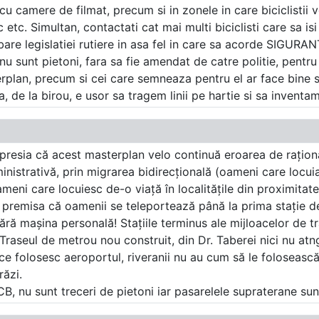
 cu camere de filmat, precum si in zonele in care biciclistii v
tc. Simultan, contactati cat mai multi biciclisti care sa isi ex
mbare legislatiei rutiere in asa fel in care sa acorde SIGURAN
nu sunt pietoni, fara sa fie amendat de catre politie, pentru 
erplan, precum si cei care semneaza pentru el ar face bine 
sa, de la birou, e usor sa tragem linii pe hartie si sa invent
mpresia că acest masterplan velo continuă eroarea de rațio
nistrativă, prin migrarea bidirecțională (oameni care locuiau 
ameni care locuiesc de-o viață în localitățile din proximitate
a premisa că oamenii se teleportează până la prima stație de
 fără mașina personală! Stațiile terminus ale mijloacelor de
Traseul de metrou nou construit, din Dr. Taberei nici nu atn
 ce folosesc aeroportul, riveranii nu au cum să le foloseasc
răzi.
B, nu sunt treceri de pietoni iar pasarelele supraterane sunt