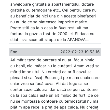
anvelopare gratuita a apartamentului, dotare
gratuita cu termopane etc.. Cei pentru care nu
au beneficiat de nici una din aceste binefaceri
nu au de ce sa plateasca impozite marite.
Poate stiti ca la o casa in Bucuresti ultima
factura la gaze a fost de 2000 lei. Si daca nu
stiati, s-a scumpit si apa de la APANOVA...
Ene
2022-02-23 19:53:16
Ati mărit taxa de parcare și nu ați făcut nimic
cu banii, nici măcar nu le curățați. Acum vreți sa
măriți impozitul. Nu credeți ca ar fi cazul sa
plecați și sa lăsați București pe mana unuia care
chiar vrea sa facă ceva. Ați dat lege sa se
contorizeze căldura, dar dacă se pun contoare
ca la apa calda este un alt mijloc de furt. De ce
nu se montează contoare cu termostatul nu mai
plătim apa rece la preț de apa calda. Nu credeți