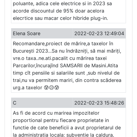
poluante, adica cele electrice si in 2023 sa
acorde discountul de 95% doar acelora
elecrtice sau macar celor hibride plug-in.
Elena Soare
2022-02-23 12:49:04
Recomandare,proiect de mărire,a taxelor în
București 2023...Sa nu îndrăzniți, să mai măriți,
vre.o taxa..ne.ati.pacalit cu mărirea taxei
Parcarilor,încurajînd SAMSARII de Masini.Atita
timp cît pensiile si salariile sunt ,sub nivelul de
trai,nu va permitem mariri, din contra scăderea
urg.a taxelor 😰😥😰
C
2022-02-23 15:48:26
As fi de acord cu marirea impozitelor
proportional pentru fiecare proprietate in
functie de cate beneficii a avut proprietarul de
la administratia locala: subventie la caldura,