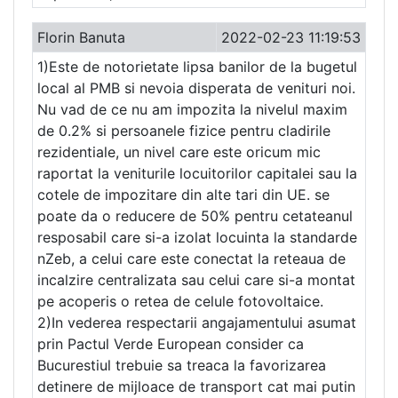
Florin Banuta
2022-02-23 11:19:53
1)Este de notorietate lipsa banilor de la bugetul
local al PMB si nevoia disperata de venituri noi.
Nu vad de ce nu am impozita la nivelul maxim
de 0.2% si persoanele fizice pentru cladirile
rezidentiale, un nivel care este oricum mic
raportat la veniturile locuitorilor capitalei sau la
cotele de impozitare din alte tari din UE. se
poate da o reducere de 50% pentru cetateanul
resposabil care si-a izolat locuinta la standarde
nZeb, a celui care este conectat la reteaua de
incalzire centralizata sau celui care si-a montat
pe acoperis o retea de celule fotovoltaice.
2)In vederea respectarii angajamentului asumat
prin Pactul Verde European consider ca
Bucurestiul trebuie sa treaca la favorizarea
detinere de mijloace de transport cat mai putin