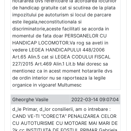
hotararea dvs referitoare la acordarea locurilor
de handicap gratuite cat si scutirea de la plata
impozitului pe autoturism si locul de parcare
este ilegala,neconstitutionala si
discriminatorie,aceste facilitati se acorda in
momentul de fata doar PERSOANELOR CU
HANDICAP LOCOMOTOR.Va rog sa aveti in
vedere LEGEA HANDICAPULUI 448/2006
Art.65 Alin.5 cat si LEGEA CODULUI FISCAL
227/2015 Art.469 Alin.1 Lit.b Mai doresc sa
mentionez ca in acest moment hotararile dvs
de ordin interior nu se raporteaza la legile
organice in vigoare! Multumesc
Gheorghe Vasile
2022-03-14 09:07:04
d_le Primar, d_lor consilierii, am o intrebare :
CAND VE-TI "CORECTA" PENALIZAREA CELOR
CU AUTOTURISME CU MOTOARE MAI MARI DE
2k cc INSTITUITA DE FOSTUL PRIMAR Gabriela