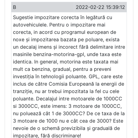
B
2022-02-22 15:39:12
Sugestie impozitare corecta în legătură cu
autovehiculele. Pentru o impozitare mai
corecta, in acord cu programul european de
noxe și impozitarea bazata pe poluare, exista
un decalaj imens și incorect fără delimitare intre
masinile benzina-motorina-gpl, unde taxa este
identica. In general, motorina este taxata mai
mult ca benzina, gradual, pentru a preveni
investiția în tehnologii poluante. GPL, care este
inclus de către Comisia Europeană la energii de
tranziție, nu ar trebui impozitata la fel cu cele
poluante. Decalajul intre motoarele de 1000CC
si 3000CC, este imens: 3 motoare de 1000CC,
nu poluează cât 1 de 3000CC? De ce taxa de la
3 motoare de 1000 nu e cât cea de 3000? Este
nevoie de o schemă previzibila și graduală de
impozitare, fără discriminare!