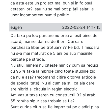
ca asta este un proiect mai bun și în folosul
cetățenilor?, sau nu se mai pot plății salariile
unor incompetentinumiti politic
eugen
2022-02-24 14:17:15
Cu taxa pe loc parcare nu prea a iesit bine, de
acord, marire, dar nu de 8 ori. Cei care
parcheaza liber pe trotuar? ?? Pe bd. Timisoara
nu s-a mai maturat de 5 ani pe sub masinile
parcate pe strada.
Nu stiu, nimeni nu citeste nimic? cum sa reduci
cu 95 % taxa la hibride cind toate studiile zic
ca nu e asa? (recomand citire citorva articole
de specialitate). Nu ai cum sa stii ca ala care
are hibrid si circula in regim electric.
Am vazut taxa teren cu constructii 32 si arabil
55 ron/ha sigur asa trebuie sa fie?
Sunt curios cit o sa fie impozitul pe cladiri pina