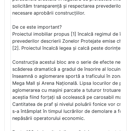
solicităm transparență și respectarea prevederilor leg
necesare aprobării construcțiilor.
De ce este important?
Proiectul imobiliar propus [1] încalcă regimul de înă
prevederilor descrierii Zonelor Protejate emise chiar d
[2]. Proiectul încalcă legea și calcă peste dorințele p
Construcția acestui bloc are o serie de efecte negativ
scăderea dramatică a gradul de însorire al locuințelor 
înseamnă o aglomerare sportă a traficului în zonă, tra
Mega Mall și Arena Națională. Lipsa locurilor de parca
aglomerarea cu mașini parcate a tuturor trotuarelor d
aceștia fiind forțați să ocolească pe carosabil mașini
Cantitatea de praf și nivelul poluării fonice vor creșt
s-a întâmplat în timpul lucrărilor de demolare a fostei
nepăsării operatorului economic.