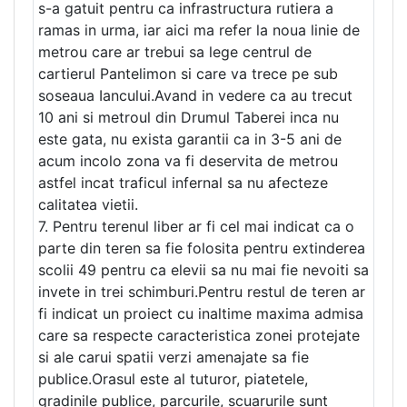
s-a gatuit pentru ca infrastructura rutiera a
ramas in urma, iar aici ma refer la noua linie de
metrou care ar trebui sa lege centrul de
cartierul Pantelimon si care va trece pe sub
soseaua Iancului.Avand in vedere ca au trecut
10 ani si metroul din Drumul Taberei inca nu
este gata, nu exista garantii ca in 3-5 ani de
acum incolo zona va fi deservita de metrou
astfel incat traficul infernal sa nu afecteze
calitatea vietii.
7. Pentru terenul liber ar fi cel mai indicat ca o
parte din teren sa fie folosita pentru extinderea
scolii 49 pentru ca elevii sa nu mai fie nevoiti sa
invete in trei schimburi.Pentru restul de teren ar
fi indicat un proiect cu inaltime maxima admisa
care sa respecte caracteristica zonei protejate
si ale carui spatii verzi amenajate sa fie
publice.Orasul este al tuturor, piatetele,
gradinile publice, parcurile, scuarurile sunt