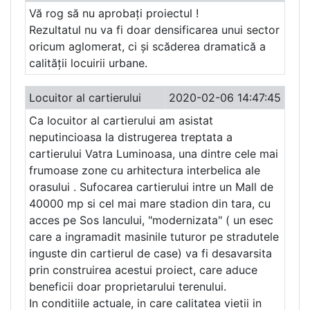
Vă rog să nu aprobați proiectul !
Rezultatul nu va fi doar densificarea unui sector
oricum aglomerat, ci și scăderea dramatică a
calității locuirii urbane.
Locuitor al cartierului
2020-02-06 14:47:45
Ca locuitor al cartierului am asistat
neputincioasa la distrugerea treptata a
cartierului Vatra Luminoasa, una dintre cele mai
frumoase zone cu arhitectura interbelica ale
orasului . Sufocarea cartierului intre un Mall de
40000 mp si cel mai mare stadion din tara, cu
acces pe Sos Iancului, "modernizata" ( un esec
care a ingramadit masinile tuturor pe stradutele
inguste din cartierul de case) va fi desavarsita
prin construirea acestui proiect, care aduce
beneficii doar proprietarului terenului.
In conditiile actuale, in care calitatea vietii in