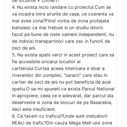
de locuinte + comert?
4. Nu exista nicio randare cu proiectul.Cum se
va incadra intre sirurile de case, ce coerenta va
mai avea zona?Fiind vorba de zona protejata
banuiesc ca mai trebuie si un studiu istoric
facut pe bune de niste oameni independenti, nu
de indivizi transpartinici care zac in functii de
zeci de ani.
5. Nu exista spatii verzi in acest proiect care sa
fie accesibile oricarui locuitor al
cartierului.Curtea aceea interioara e doar a
riveranilor din complex, "saracii" care stau in
cartier de zeci de ani nu pot beneficia de acel
spatiu.O sa-mi spuneti ca exista Parcul National
in apropiere, ceea ce e adevarat, dar parcul ala
deserveste si zona de blocuri de pe Basarabia,
deci este insuficient.
6. Ce facem cu traficul?Unde sunt indicatorii
REALI de trafic?Din cauza Mega Mall-ului zona