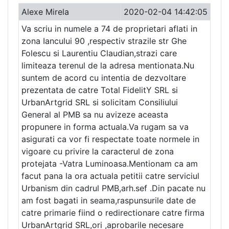
Alexe Mirela
2020-02-04 14:42:05
Va scriu in numele a 74 de proprietari aflati in
zona Iancului 90 ,respectiv strazile str Ghe
Folescu si Laurentiu Claudian,strazi care
limiteaza terenul de la adresa mentionata.Nu
suntem de acord cu intentia de dezvoltare
prezentata de catre Total FidelitY SRL si
UrbanArtgrid SRL si solicitam Consiliului
General al PMB sa nu avizeze aceasta
propunere in forma actuala.Va rugam sa va
asigurati ca vor fi respectate toate normele in
vigoare cu privire la caracterul de zona
protejata -Vatra Luminoasa.Mentionam ca am
facut pana la ora actuala petitii catre serviciul
Urbanism din cadrul PMB,arh.sef .Din pacate nu
am fost bagati in seama,raspunsurile date de
catre primarie fiind o redirectionare catre firma
UrbanArtgrid SRL,ori ,aprobarile necesare