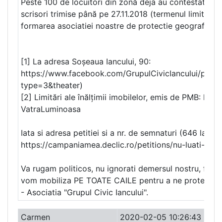
Peste 100 de locuitori din zonă deja au contestat intenț
scrisori trimise până pe 27.11.2018 (termenul limită al 
formarea asociatiei noastre de protectie geografic-z
[1] La adresa Soșeaua Iancului, 90:
https://www.facebook.com/GrupulCivicIancului/p
type=3&theater)
[2] Limitări ale înălțimii imobilelor, emis de PMB: htt
VatraLuminoasa
Iata si adresa petitiei si a nr. de semnaturi (646 la a
https://campaniamea.declic.ro/petitions/nu-luati-soa
Va rugam politicos, nu ignorati demersul nostru, fiin
vom mobiliza PE TOATE CAILE pentru a ne proteja dre
- Asociatia "Grupul Civic Iancului".
Carmen
2020-02-05 10:26:43