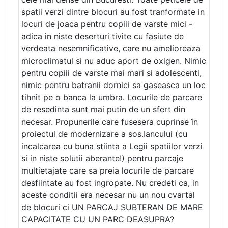
spatii verzi dintre blocuri au fost tranformate in
locuri de joaca pentru copiii de varste mici -
adica in niste deserturi tivite cu fasiute de
verdeata nesemnificative, care nu amelioreaza
microclimatul si nu aduc aport de oxigen. Nimic
pentru copiii de varste mai mari si adolescenti,
nimic pentru batranii dornici sa gaseasca un loc
tihnit pe o banca la umbra. Locurile de parcare
de resedinta sunt mai putin de un sfert din
necesar. Propunerile care fusesera cuprinse în
proiectul de modernizare a sos.Iancului (cu
incalcarea cu buna stiinta a Legii spatiilor verzi
si in niste solutii aberante!) pentru parcaje
multietajate care sa preia locurile de parcare
desfiintate au fost ingropate. Nu credeti ca, in
aceste conditii era necesar nu un nou cvartal
de blocuri ci UN PARCAJ SUBTERAN DE MARE
CAPACITATE CU UN PARC DEASUPRA?