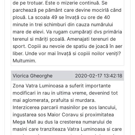
de pe trotuar. Este o mizerie continuă. Se
parchează pe pământ care devine mocirlă când
plouă. La scoala 49 se învață cu ore de 40
minute in trei schimburi din cauza numărului
mare de elevi. Va rugam cumpărați dvs primăria
terenul si măriți școală. Amenajati terenuri de
sport. Copiii au nevoie de spatiu de joacă în aer
liber. Unde vor mai învață si copiii noilor veniți?
Multumim.
Viorica Gheorghe
2020-02-17 13:42:18
Zona Vatra Luminoasa a suferit importante
modificari in rau in ultima vreme, devenind tot
mai aglomerata, prafuita si murdara.
Interzicerea parcarii masinilor pe sos Iancului,
ingustarea sos Maior Coravu si proximitatea
Mega Mall au dus la cresterea numarului de
masini care tranziteaza Vatra Luminoasa si care