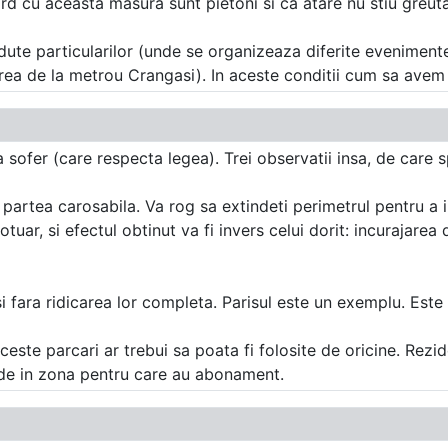
d cu aceasta masura sunt pietoni si ca atare nu stiu greutat
te particularilor (unde se organizeaza diferite evenimente, a
rea de la metrou Crangasi). In aceste conditii cum sa avem
 sofer (care respecta legea). Trei observatii insa, de care sp
partea carosabila. Va rog sa extindeti perimetrul pentru a inc
tuar, si efectul obtinut va fi invers celui dorit: incurajarea
si fara ridicarea lor completa. Parisul este un exemplu. Este 
ceste parcari ar trebui sa poata fi folosite de oricine. Rezi
unde in zona pentru care au abonament.