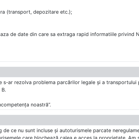
a (transport, depozitare etc.);
aza de date din care sa extraga rapid informatiile privind 
 s-ar rezolva problema parcărilor legale și a transportului 
 B.
incompetența noastră”.
g de ce nu sunt incluse și autoturismele parcate neregulame
risemele care blochează calea e acces la proprietate. Am se