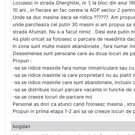
Locuiesc in strada Gherghitei, nr 1, la bloc din anul 1
10 ani , in fiecare an fac cerere la ADP sector 2 pentru
Unde sa duc masina daca se ridica ??????. Am propus in
unde parcheaza cel putin 30 masini si am propus sa se
strada Afumati. Nu s-a facut nimic . Desi este putin 
As plati oricat sa folosesc o parcare de resedinta dac
In zona sunt multe masini abandonate , fara numar inma
Deasemenea sunt persoane care au doua locuri de parcar
Propun :
-sa se ridice masinile fara numar inmatriculare sau c
-sa se ridice masinile la care proprietarii nu au platit 
-sa se ridice masinile care sunt abandonate, inclusiv d
-sa se distribuie locuri parcare vacante in functie de v
-sa se creeze locuri de parcare noi
Personal as dori ca atunci cand folosesc masina , stra
Propun in prima etapa 1-2 ani sa se creeze locuri de 
bogdan