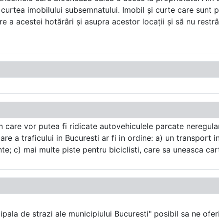
n curtea imobilului subsemnatului. Imobil și curte care sunt 
re a acestei hotărâri și asupra acestor locații și să nu restr
 care vor putea fi ridicate autovehiculele parcate neregula
zare a traficului in Bucuresti ar fi in ordine: a) un transpor
; c) mai multe piste pentru biciclisti, care sa uneasca cartie
cipala de strazi ale municipiului Bucuresti" posibil sa ne ofer