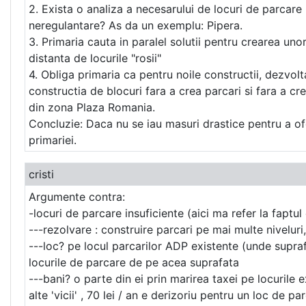
2. Exista o analiza a necesarului de locuri de parcare 
neregulantare? As da un exemplu: Pipera.
3. Primaria cauta in paralel solutii pentru crearea u
distanta de locurile "rosii"
4. Obliga primaria ca pentru noile constructii, dezvo
constructia de blocuri fara a crea parcari si fara a c
din zona Plaza Romania.
Concluzie: Daca nu se iau masuri drastice pentru a ofe
primariei.
cristi
Argumente contra:
-locuri de parcare insuficiente (aici ma refer la fapt
---rezolvare : construire parcari pe mai multe niveluri
---loc? pe locul parcarilor ADP existente (unde supra
locurile de parcare de pe acea suprafata
---bani? o parte din ei prin marirea taxei pe locurile
alte 'vicii' , 70 lei / an e derizoriu pentru un loc de pa