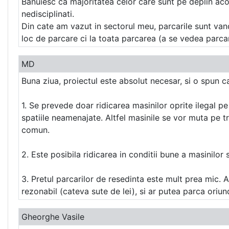
Banuiesc ca majoritatea celor care sunt pe deplin acor
nedisciplinati.
Din cate am vazut in sectorul meu, parcarile sunt vandu
loc de parcare ci la toata parcarea (a se vedea parca
MD
Buna ziua, proiectul este absolut necesar, si o spun ca
1. Se prevede doar ridicarea masinilor oprite ilegal pe 
spatiile neamenajate. Altfel masinile se vor muta pe tro
comun.
2. Este posibila ridicarea in conditii bune a masinilor 
3. Pretul parcarilor de resedinta este mult prea mic. A
rezonabil (cateva sute de lei), si ar putea parca ori
Gheorghe Vasile