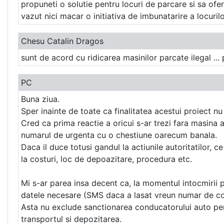
propuneti o solutie pentru locuri de parcare si sa ofe
vazut nici macar o initiativa de imbunatarire a locurilo
Chesu Catalin Dragos
sunt de acord cu ridicarea masinilor parcate ilegal ...
PC
Buna ziua.
Sper inainte de toate ca finalitatea acestui proiect n
Cred ca prima reactie a oricui s-ar trezi fara masina 
numarul de urgenta cu o chestiune oarecum banala.
Daca il duce totusi gandul la actiunile autoritatilor, c
la costuri, loc de depoazitare, procedura etc.
Mi s-ar parea insa decent ca, la momentul intocmirii p
datele necesare (SMS daca a lasat vreun numar de cont
Asta nu exclude sanctionarea conducatorului auto pent
transportul si depozitarea.