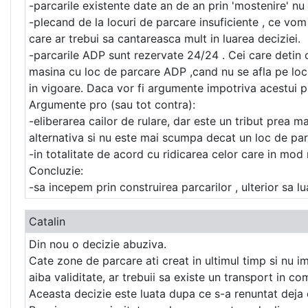
-parcarile existente date an de an prin 'mostenire' nu p
-plecand de la locuri de parcare insuficiente , ce vo
care ar trebui sa cantareasca mult in luarea deciziei.
-parcarile ADP sunt rezervate 24/24 . Cei care detin
masina cu loc de parcare ADP ,cand nu se afla pe locul
in vigoare. Daca vor fi argumente impotriva acestui pun
Argumente pro (sau tot contra):
-eliberarea cailor de rulare, dar este un tribut prea m
alternativa si nu este mai scumpa decat un loc de pa
-in totalitate de acord cu ridicarea celor care in mod 
Concluzie:
-sa incepem prin construirea parcarilor , ulterior sa 
Catalin
Din nou o decizie abuziva.
Cate zone de parcare ati creat in ultimul timp si nu im
aiba validitate, ar trebuii sa existe un transport in c
Aceasta decizie este luata dupa ce s-a renuntat deja o d