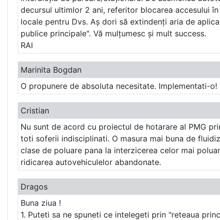
decursul ultimlor 2 ani, referitor blocarea accesului î
locale pentru Dvs. Aș dori să extindenți aria de aplica
publice principale". Vă mulțumesc și mult success.
RAI
Marinita Bogdan
O propunere de absoluta necesitate. Implementati-o!
Cristian
Nu sunt de acord cu proiectul de hotarare al PMG prin
toti soferii indisciplinati. O masura mai buna de fluidi
clase de poluare pana la interzicerea celor mai poluante
ridicarea autovehiculelor abandonate.
Dragos
Buna ziua !
1. Puteti sa ne spuneti ce intelegeti prin "reteaua prin