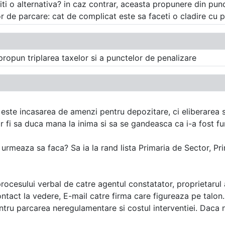
riti o alternativa? in caz contrar, aceasta propunere din pun
r de parcare: cat de complicat este sa faceti o cladire cu pa
 propun triplarea taxelor si a punctelor de penalizare
u este incasarea de amenzi pentru depozitare, ci eliberarea
ar fi sa duca mana la inima si sa se gandeasca ca i-a fost fu
e urmeaza sa faca? Sa ia la rand lista Primaria de Sector, Prim
rocesului verbal de catre agentul constatator, proprietarul 
act la vedere, E-mail catre firma care figureaza pe talon..
ru parcarea neregulamentare si costul interventiei. Daca nu