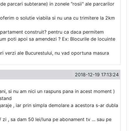
de parcari subterane) in zonele "rosii" ale parcarilor
erim o solutie viabila si nu una cu trimitere la 2km
e apartament construit? pentru ca daca permitem
cum poti apoi sa amendezi ? Ex: Blocurile de locuinte
uri verzi ale Bucurestului, nu vad oportuna masura
2018-12-19 17:13:24
 ani, si nu am nici un raspuns pana in acest moment )
istand
araje , iar prin simpla demolare a acestora s-ar dubla
 zi , sa dam 50 lei/luna pe abonament tv ... sau pe