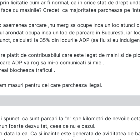
rin licitatie cum ar fi normal, ca in orice stat de drept unde
m face cu masinile? Credeti ca majoritatea parcheaza pe 'int
 o asemenea parcare ,nu merg sa ocupe inca un loc atunci c
 arondat ocupa inca un loc de parcare in Bucuresti, iar locul
ct, calculati la 35% din locurile ADP (sa fiu si eu indulgent 
are platit de contribuabilul care este legat de maini si de pi
rcare ADP va rog sa mi-o comunicati si mie .
real blocheaza traficul .
luam masuri pentru cei care parcheaza ilegal.
i spuneti ca sunt parcari la "n" spe kilometri de nevoile cet
omun foarte dezvultat, ceea ce nu e cazul.
ata la ea. Ca si inainte este generata de aviditatea de bani s