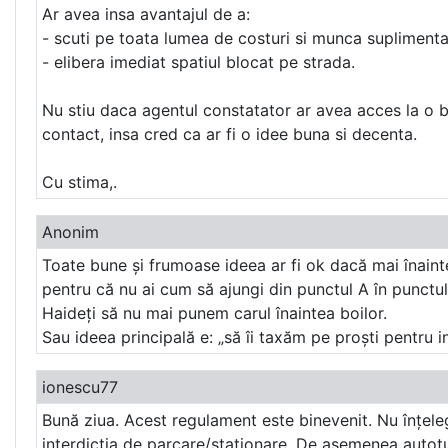
Ar avea insa avantajul de a:
- scuti pe toata lumea de costuri si munca suplimentar
- elibera imediat spatiul blocat pe strada.
Nu stiu daca agentul constatator ar avea acces la o b
contact, insa cred ca ar fi o idee buna si decenta.
Cu stima,.
Anonim
Toate bune și frumoase ideea ar fi ok dacă mai înainte
pentru că nu ai cum să ajungi din punctul A în punctul
Haideți să nu mai punem carul înaintea boilor.
Sau ideea principală e: „să îi taxăm pe proști pentru 
ionescu77
Bună ziua. Acest regulament este binevenit. Nu înțele
interdicția de parcare/staționare. De asemenea autotu