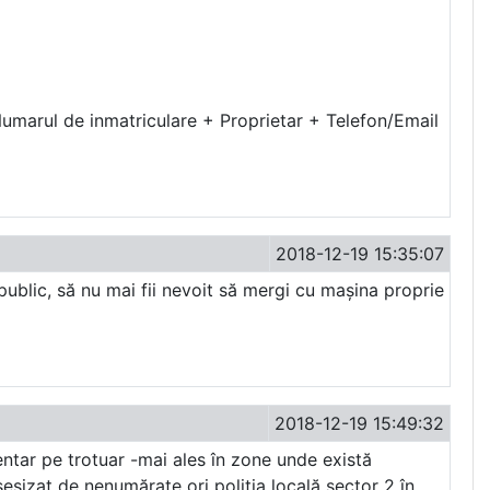
Numarul de inmatriculare + Proprietar + Telefon/Email
2018-12-19 15:35:07
public, să nu mai fii nevoit să mergi cu mașina proprie
2018-12-19 15:49:32
ntar pe trotuar -mai ales în zone unde există
sizat de nenumărate ori poliția locală sector 2 în