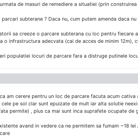
urmata de masuri de remediere a situatiei (prin construirea 
nor parcari subterane ? Daca nu, cum putem amenda daca nu of
ltatorii sa creeze o parcare subterana cu loc pentru fiecar
rea o infrastructura adecvata (cai de acces de minim 12m), 
ri populatiei locuri de parcare fara a distruge putinele loc
ul ca am cerere pentru un loc de parcare facuta acum cativa
, cele pe sol clar sunt epuizate de mult iar alta solutie neex
fata permite) , plus ca mai sunt inca suprafete ocupate de g
 existente avand in vedere ca ne permitem sa fumam ~18 lei /
rcare