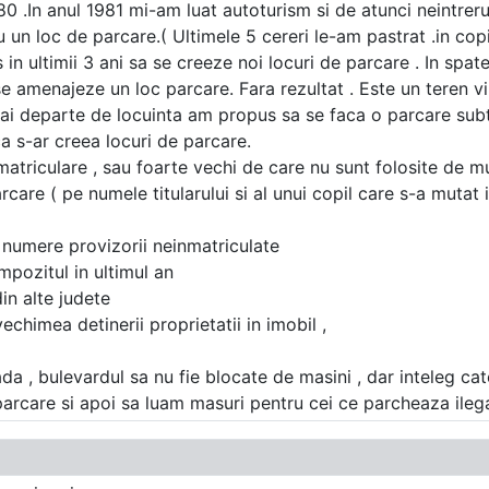
980 .In anul 1981 mi-am luat autoturism si de atunci neintrer
 un loc de parcare.( Ultimele 5 cereri le-am pastrat .in copie
 ultimii 3 ani sa se creeze noi locuri de parcare . In spat
 amenajeze un loc parcare. Fara rezultat . Este un teren vi
mai departe de locuinta am propus sa se faca o parcare subt
a s-ar creea locuri de parcare.
triculare , sau foarte vechi de care nu sunt folosite de mul
e ( pe numele titularului si al unui copil care s-a mutat in
u numere provizorii neinmatriculate
impozitul in ultimul an
in alte judete
echimea detinerii proprietatii in imobil ,
da , bulevardul sa nu fie blocate de masini , dar inteleg cat
parcare si apoi sa luam masuri pentru cei ce parcheaza ilega