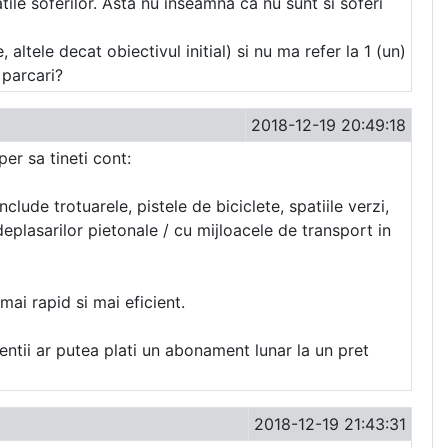
ile soferilor. Asta nu inseamna ca nu sunt si soferi
ltele decat obiectivul initial) si nu ma refer la 1 (un)
 parcari?
2018-12-19 20:49:18
er sa tineti cont:
lude trotuarele, pistele de biciclete, spatiile verzi,
 deplasarilor pietonale / cu mijloacele de transport in
mai rapid si mai eficient.
dentii ar putea plati un abonament lunar la un pret
2018-12-19 21:43:31