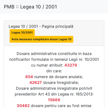
PMB :: Legea 10 / 2001
Legea 10 / 2001 - Pagina principală
Legea 10/2001
Acte necesare completare dosar Legea 10
Dosare administrative constituite in baza
notificarilor formulate in temeiul Legii nr. 10/2001
cu numar atribuit:
43279
din care:
654
numere de dosare anulate;
42627
dosare înregistrate;
Dosare administrative inregistrate potrivit
prevederilor Art 43 din Legea nr. 165/2013:
15669
30482
dosare pentru care au fost emise