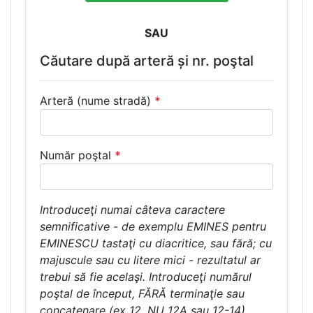
SAU
Căutare după arteră și nr. poştal
Arteră (nume stradă)
*
Număr poştal
*
Introduceţi numai câteva caractere
semnificative - de exemplu EMINES pentru
EMINESCU tastaţi cu diacritice, sau fără; cu
majuscule sau cu litere mici - rezultatul ar
trebui să fie acelaşi. Introduceţi numărul
poştal de început, FĂRĂ terminaţie sau
concatenare (ex 12, NU 12A sau 12-14)