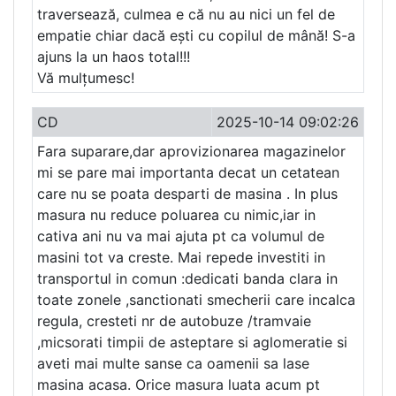
traversează, culmea e că nu au nici un fel de
empatie chiar dacă ești cu copilul de mână! S-a
ajuns la un haos total!!!
Vă mulțumesc!
CD
2025-10-14 09:02:26
Fara suparare,dar aprovizionarea magazinelor
mi se pare mai importanta decat un cetatean
care nu se poata desparti de masina . In plus
masura nu reduce poluarea cu nimic,iar in
cativa ani nu va mai ajuta pt ca volumul de
masini tot va creste. Mai repede investiti in
transportul in comun :dedicati banda clara in
toate zonele ,sanctionati smecherii care incalca
regula, cresteti nr de autobuze /tramvaie
,micsorati timpii de asteptare si aglomeratie si
aveti mai multe sanse ca oamenii sa lase
masina acasa. Orice masura luata acum pt