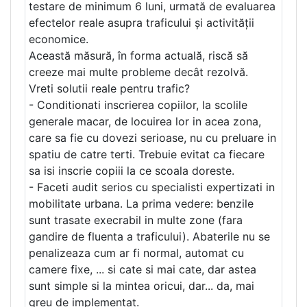
testare de minimum 6 luni, urmată de evaluarea
efectelor reale asupra traficului și activității
economice.
Această măsură, în forma actuală, riscă să
creeze mai multe probleme decât rezolvă.
Vreti solutii reale pentru trafic?
- Conditionati inscrierea copiilor, la scolile
generale macar, de locuirea lor in acea zona,
care sa fie cu dovezi serioase, nu cu preluare in
spatiu de catre terti. Trebuie evitat ca fiecare
sa isi inscrie copiii la ce scoala doreste.
- Faceti audit serios cu specialisti expertizati in
mobilitate urbana. La prima vedere: benzile
sunt trasate execrabil in multe zone (fara
gandire de fluenta a traficului). Abaterile nu se
penalizeaza cum ar fi normal, automat cu
camere fixe, ... si cate si mai cate, dar astea
sunt simple si la mintea oricui, dar... da, mai
greu de implementat.