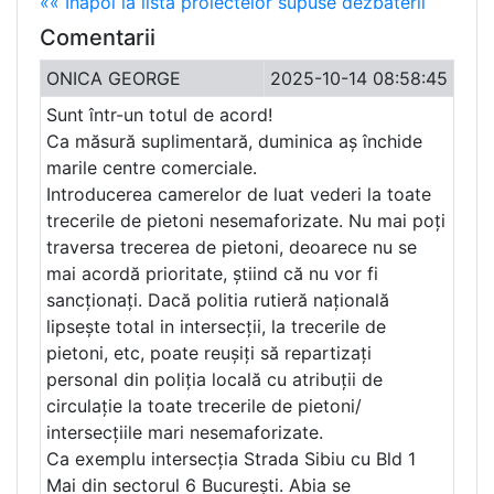
«« Înapoi la lista proiectelor supuse dezbaterii
Comentarii
ONICA GEORGE
2025-10-14 08:58:45
Sunt într-un totul de acord!
Ca măsură suplimentară, duminica aș închide
marile centre comerciale.
Introducerea camerelor de luat vederi la toate
trecerile de pietoni nesemaforizate. Nu mai poți
traversa trecerea de pietoni, deoarece nu se
mai acordă prioritate, știind că nu vor fi
sancționați. Dacă politia rutieră națională
lipsește total in intersecții, la trecerile de
pietoni, etc, poate reușiți să repartizați
personal din poliția locală cu atribuții de
circulație la toate trecerile de pietoni/
intersecțiile mari nesemaforizate.
Ca exemplu intersecția Strada Sibiu cu Bld 1
Mai din sectorul 6 București. Abia se