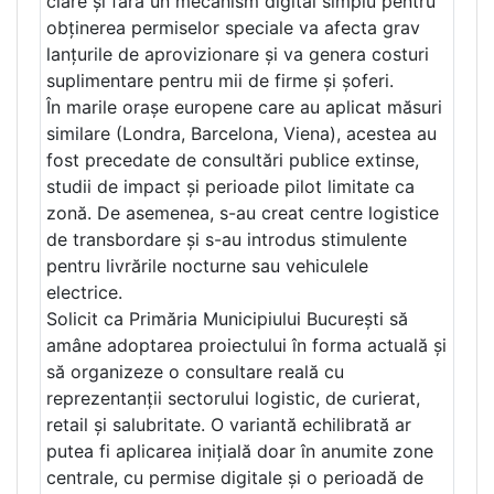
clare și fără un mecanism digital simplu pentru
obținerea permiselor speciale va afecta grav
lanțurile de aprovizionare și va genera costuri
suplimentare pentru mii de firme și șoferi.
În marile orașe europene care au aplicat măsuri
similare (Londra, Barcelona, Viena), acestea au
fost precedate de consultări publice extinse,
studii de impact și perioade pilot limitate ca
zonă. De asemenea, s-au creat centre logistice
de transbordare și s-au introdus stimulente
pentru livrările nocturne sau vehiculele
electrice.
Solicit ca Primăria Municipiului București să
amâne adoptarea proiectului în forma actuală și
să organizeze o consultare reală cu
reprezentanții sectorului logistic, de curierat,
retail și salubritate. O variantă echilibrată ar
putea fi aplicarea inițială doar în anumite zone
centrale, cu permise digitale și o perioadă de