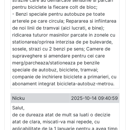
strazile care au demarcate sensurile si parcari
pentru biciclete la fiecare colt de bloc;
- Benzi speciale pentru autobuze pe toate
arterele pe care circula; Repararea si infiintarea
de noi linii de tramvai (aici lucrati, e bine);
ridicarea tuturor masinilor parcate in zonele cu
stationarea/oprirea interzisa de pe bulevarde,
sosele, strazi cu 2 benzi pe sens; Camere de
supraveghere si amendare pentru cei care
merg/parcheaza/stationeaza pe benzile
speciale de autobuz, biciclete, tramvai;
companie de inchiriere biciclete a primarieri, cu
abonament integrat bicicleta-autobuz-metrou.
Nicku
2025-10-14 09:40:59
Salut,
de ce dureaza atat de mult sa luati o decizie
atat de clara, miscati-va mai repede, cu
aplicabilitate de la 1 Ianuarie pentru a avea timp