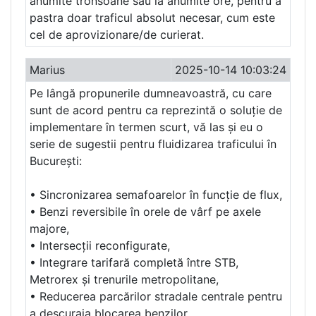
anumite tronsoane sau la anumite ore, pentru a
pastra doar traficul absolut necesar, cum este
cel de aprovizionare/de curierat.
Marius
2025-10-14 10:03:24
Pe lângă propunerile dumneavoastră, cu care
sunt de acord pentru ca reprezintă o soluție de
implementare în termen scurt, vă las și eu o
serie de sugestii pentru fluidizarea traficului în
București:
• Sincronizarea semafoarelor în funcție de flux,
• Benzi reversibile în orele de vârf pe axele
majore,
• Intersecții reconfigurate,
• Integrare tarifară completă între STB,
Metrorex și trenurile metropolitane,
• Reducerea parcărilor stradale centrale pentru
a descuraja blocarea benzilor,