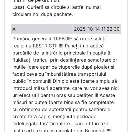
masini de pe drumuri.
Lasati Curierii sa circule si astfel nu mai
circulam noi dupa pachete.
A
2025-10-14 11:22:30
Primăria generală TREBUIE să ofere soluții
reale, nu RESTRICȚII!!!!! Puneți în practică
parcările de la intrările principale în capitală,
fluidizați traficul prin desființarea semafoarelor
inutile (care apar ca ciupercile după ploaie) și
faceți ceva cu îmbunătățirea transportului
public în comun!!! Din pix este foarte simplu să
introduci măsuri aberante, care nu vor avea nici
un efect util pentru oraș sau cetățeni!!! Aceste
măsuri ar putea foarte bine să fie completate
cu obținerea de autorizații pentru șantierele
create fără cap și menținute perioade
îndelungate fără finanțare....care obturează
multe artere intens circulate din București!!!!!