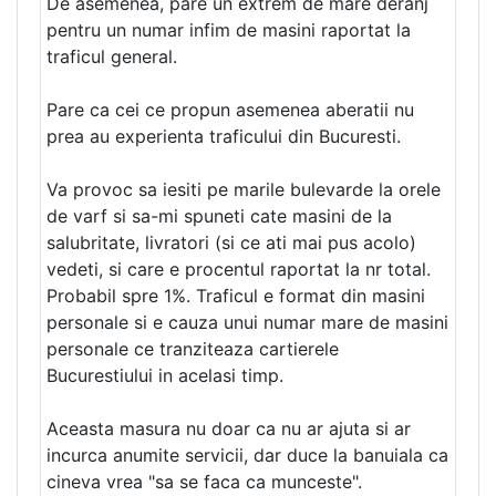
De asemenea, pare un extrem de mare deranj
pentru un numar infim de masini raportat la
traficul general.
Pare ca cei ce propun asemenea aberatii nu
prea au experienta traficului din Bucuresti.
Va provoc sa iesiti pe marile bulevarde la orele
de varf si sa-mi spuneti cate masini de la
salubritate, livratori (si ce ati mai pus acolo)
vedeti, si care e procentul raportat la nr total.
Probabil spre 1%. Traficul e format din masini
personale si e cauza unui numar mare de masini
personale ce tranziteaza cartierele
Bucurestiului in acelasi timp.
Aceasta masura nu doar ca nu ar ajuta si ar
incurca anumite servicii, dar duce la banuiala ca
cineva vrea "sa se faca ca munceste".