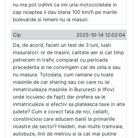
nu ma pot odihni ca imi urla motocicletele in
cap noaptea ii dau blana 100 km/h pe marile
bulevarde si nimeni nu ia masuri.
Cip
2025-10-14 12:02:04
Da, de acord, faceti un test de 3 luni, luati
masuratori: nr de masini, calitate aer si cat timp
petrecem in trafic comparat cu perioada
precedenta si ne convingem cat de utila e sau
nu masura. Totodata, cum ramane cu toate
masinile de car sharing sau cei care nu isi
inmatriculeaza masinile in Bucuresti si Ilfov(
unde locuiesc de fapt) dar prefera sa le
inmatriculeze si efectiv sa plateasca taxe in alte
judete? Cum e corect fata de noi, ceilalti,
constiinciosi care aducem banii la primariile
noastre de sector? Haideti, mai multe tramvaie,
autobuze, linii de metrou si la cat mai putine