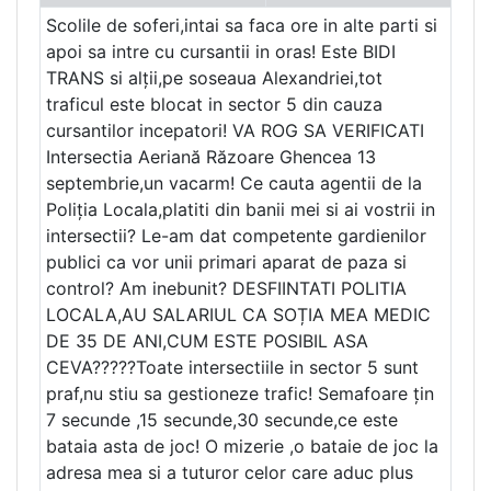
Scolile de soferi,intai sa faca ore in alte parti si
apoi sa intre cu cursantii in oras! Este BIDI
TRANS si alții,pe soseaua Alexandriei,tot
traficul este blocat in sector 5 din cauza
cursantilor incepatori! VA ROG SA VERIFICATI
Intersectia Aeriană Răzoare Ghencea 13
septembrie,un vacarm! Ce cauta agentii de la
Poliția Locala,platiti din banii mei si ai vostrii in
intersectii? Le-am dat competente gardienilor
publici ca vor unii primari aparat de paza si
control? Am inebunit? DESFIINTATI POLITIA
LOCALA,AU SALARIUL CA SOȚIA MEA MEDIC
DE 35 DE ANI,CUM ESTE POSIBIL ASA
CEVA?????Toate intersectiile in sector 5 sunt
praf,nu stiu sa gestioneze trafic! Semafoare țin
7 secunde ,15 secunde,30 secunde,ce este
bataia asta de joc! O mizerie ,o bataie de joc la
adresa mea si a tuturor celor care aduc plus